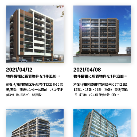
2021/04/12
2021/04/08
物件情報に新着物件を1件追加しました
物件情報に新着物件を1件追加しました
所在地/福岡市東区多の津5丁目25番12 交
所在地/福岡県福岡市南区平和2丁目1区
通/西鉄「流通センター公園前」バス停徒
12番1・15番・16番（地番） 交通/西鉄
歩3分（約235m） 総戸数…
「山荘通」バス停 徒歩4分（約…