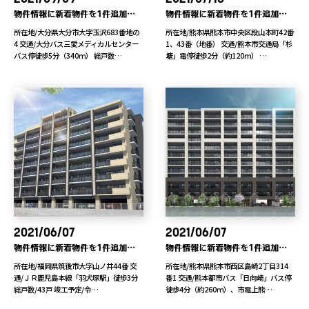
物件情報に新着物件を1件追加しました
物件情報に新着物件を1件追加しました
所在地/大分県大分市大字玉沢683番地の
所在地/熊本県熊本市中央区段山本町42番
4 交通/大分バス三愛メディカルセンター
1、43番（地番） 交通/熊本市交通局「杉
バス停徒歩5分（340ｍ） 総戸数…
塘」電停徒歩2分（約120ｍ） …
2021/06/07
2021/06/07
物件情報に新着物件を1件追加しました
物件情報に新着物件を1件追加しました
所在地/福岡県筑後市大字山ノ井44番 交
所在地/熊本県熊本市西区島崎2丁目314
通/ＪＲ鹿児島本線「羽犬塚駅」徒歩3分
番1 交通/熊本都市バス「日向崎」バス停
総戸数/43戸 竣工予定/令…
徒歩4分（約260ｍ）、市電上熊…