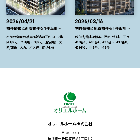
2026/04/21
2026/03/16
物件情報に新着物件を1件追加しました
物件情報に新着物件を1件追加しました
所在地/福岡県糟屋郡新宮町下府13－2街
所在地/熊本県熊本市西区上熊本一丁目
区1画地・２画地・３画地（保留地） 交
418番1、418番4、437番1、437番8、
通/西鉄「人丸」バス停 徒歩4分(…
439番1、447番、447番…
オリエルホーム株式会社
〒810-0004
福岡市中央区渡辺通1丁目1-3