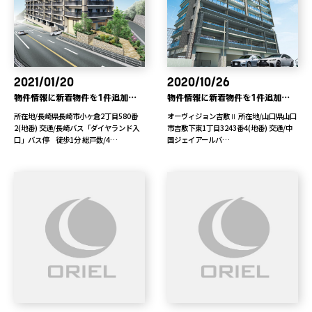
2021/01/20
2020/10/26
物件情報に新着物件を1件追加しました
物件情報に新着物件を1件追加しました
所在地/長崎県長崎市小ヶ倉2丁目580番
オーヴィジョン吉敷Ⅱ 所在地/山口県山口
2(地番) 交通/長崎バス「ダイヤランド入
市吉敷下東1丁目3243番4(地番) 交通/中
口」バス停 徒歩1分 総戸数/4…
国ジェイアールバ…