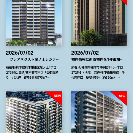
2026/07/02
2026/07/02
「クレアネクスト尾ノ上レジデンス」最終1邸です
物件情報に新着物件を1件追加しました
所在地/熊本県熊本市東区尾ノ上4丁目
所在地/福岡県福岡市博多区千代一丁目
2769番1 交通/熊本都市バス「自衛隊通
272番1（地番） 交通/地下鉄箱崎線「千
り」バス停 徒歩3分 総戸数/7…
代県庁口」駅徒歩5分（約380m）…