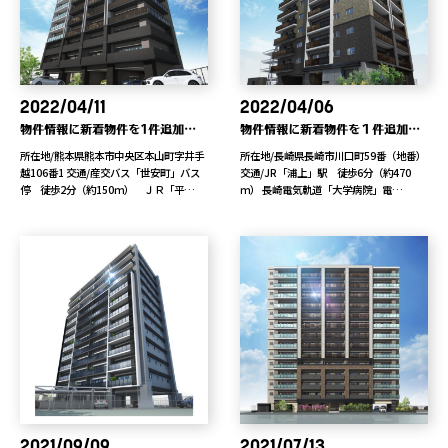
2022/04/11
2022/04/06
物件情報に新着物件を1件追加しました。
物件情報に新着物件を１件追加しました
所在地/熊本県熊本市中央区本山町字井手
所在地/長崎県長崎市川口町59番（地番）
越106番1 交通/産交バス「世安町」バス
交通/JR「浦上」駅 徒歩6分（約470
停 徒歩2分（約150ｍ） ＪＲ「平…
ｍ） 長崎電気軌道「大学病院」電…
2021/09/09
2021/07/13