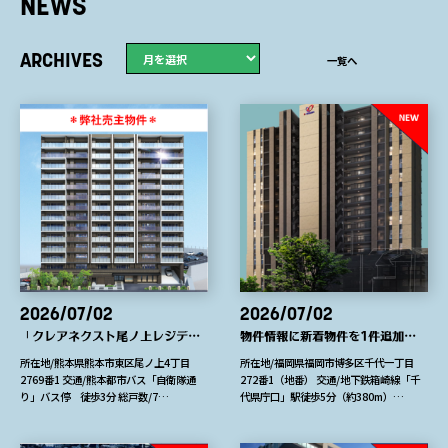
NEWS
ARCHIVES
一覧へ
2026/07/02
2026/07/02
「クレアネクスト尾ノ上レジデンス」最終1邸です
物件情報に新着物件を1件追加しました
所在地/熊本県熊本市東区尾ノ上4丁目
所在地/福岡県福岡市博多区千代一丁目
2769番1 交通/熊本都市バス「自衛隊通
272番1（地番） 交通/地下鉄箱崎線「千
り」バス停 徒歩3分 総戸数/7…
代県庁口」駅徒歩5分（約380m）…