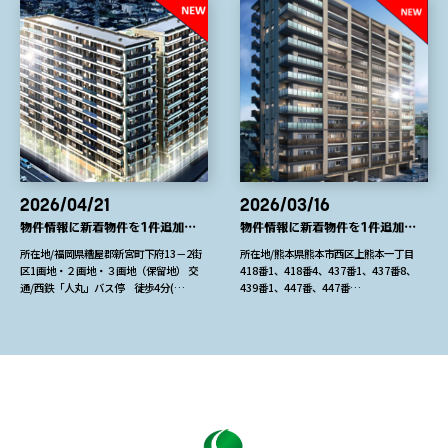
2026/04/21
2026/03/16
物件情報に新着物件を1件追加しました
物件情報に新着物件を1件追加しました
所在地/福岡県糟屋郡新宮町下府13－2街
所在地/熊本県熊本市西区上熊本一丁目
区1画地・２画地・３画地（保留地） 交
418番1、418番4、437番1、437番8、
通/西鉄「人丸」バス停 徒歩4分(…
439番1、447番、447番…